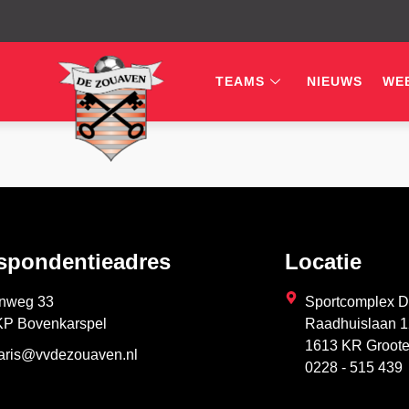
TEAMS
NIEUWS
WE
spondentieadres
Locatie
nweg 33
Sportcomplex D
KP Bovenkarspel
Raadhuislaan 
1613 KR Groot
taris@vvdezouaven.nl
0228 - 515 439