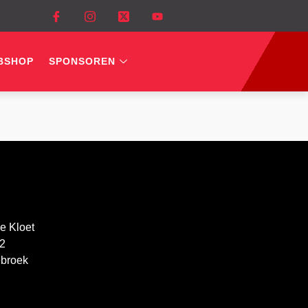
BSHOP
SPONSOREN
e Kloet
12
ebroek