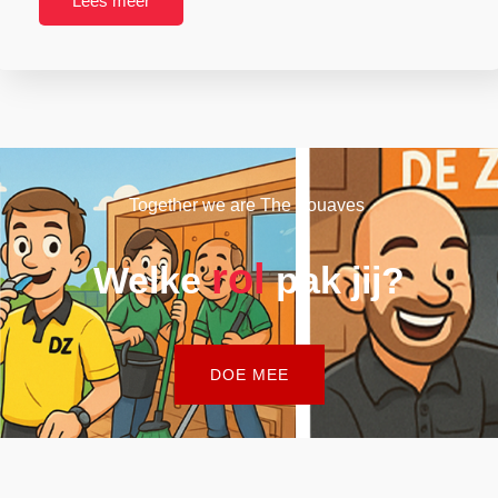
Lees meer
Together we are The Zouaves
rol
Welke
pak jij?
DOE MEE