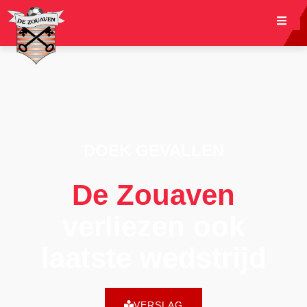
DOEK GEVALLEN
De Zouaven
verliezen ook
laatste wedstrijd
VERSLAG