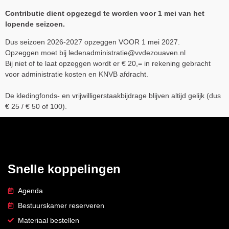
Contributie dient opgezegd te worden voor 1 mei van het
lopende seizoen.
Dus seizoen 2026-2027 opzeggen VOOR 1 mei 2027.
Opzeggen moet bij ledenadministratie@vvdezouaven.nl
Bij niet of te laat opzeggen wordt er € 20,= in rekening gebracht
voor administratie kosten en KNVB afdracht.
De kledingfonds- en vrijwilligerstaakbijdrage blijven altijd gelijk (dus
€ 25 / € 50 of 100).
Snelle koppelingen
Agenda
Bestuurskamer reserveren
Materiaal bestellen