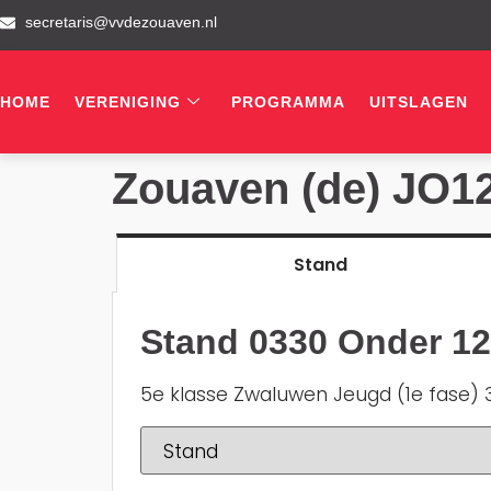
secretaris@vvdezouaven.nl
HOME
VERENIGING
PROGRAMMA
UITSLAGEN
Zouaven (de) JO1
Stand
Stand 0330 Onder 12
5e klasse Zwaluwen Jeugd (1e fase) 