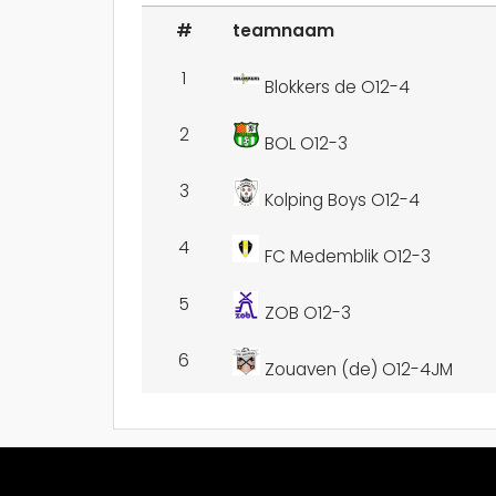
#
teamnaam
1
Blokkers de O12-4
2
BOL O12-3
3
Kolping Boys O12-4
4
FC Medemblik O12-3
5
ZOB O12-3
6
Zouaven (de) O12-4JM